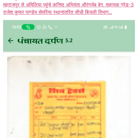
महराजपुर से अमिलिया पहुंचे कनिष्ठ अभियंता औरंगजेब बेग, सहायक ग्रेड-3
राजेश कुमार पाण्डेय सेमरिया स्थानांतरित सीधी बिजली विभाग...