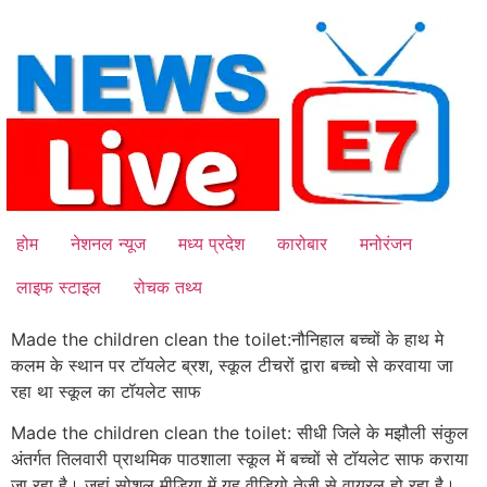
Skip
to
content
होम
नेशनल न्यूज
मध्य प्रदेश
कारोबार
मनोरंजन
लाइफ स्टाइल
रोचक तथ्य
Made the children clean the toilet:नौनिहाल बच्चों के हाथ मे
कलम के स्थान पर टॉयलेट ब्रश, स्कूल टीचरों द्वारा बच्चो से करवाया जा
रहा था स्कूल का टॉयलेट साफ
Made the children clean the toilet: सीधी जिले के मझौली संकुल
अंतर्गत तिलवारी प्राथमिक पाठशाला स्कूल में बच्चों से टॉयलेट साफ कराया
जा रहा है। जहां सोशल मीडिया में यह वीडियो तेजी से वायरल हो रहा है।