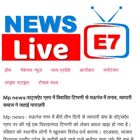
Skip
to
content
होम
नेशनल न्यूज
मध्य प्रदेश
कारोबार
मनोरंजन
लाइफ स्टाइल
रोचक तथ्य
Mp news:वाट्सऐप ग्रुप में विवादित टिप्पणी से मऊगंज में तनाव, व्यापारी
समाज ने जताई नाराज़गी
Mp news : मऊगंज नगर में बीते तीन दिनों से व्यापारी संघ के वॉट्सऐप
ग्रुप पर की गई एक विवादास्पद टिप्पणी को लेकर बवाल खड़ा हो गया है।
रविवार को स्थानीय लोगों ने खुलकर विरोध दर्ज कराया। दरअसल, भाजपा
विधायक प्रदीप पटेल के करीबी माने जाने वाले सुलेंद्र गुप्ता उर्फ गेंदे बाबू ने