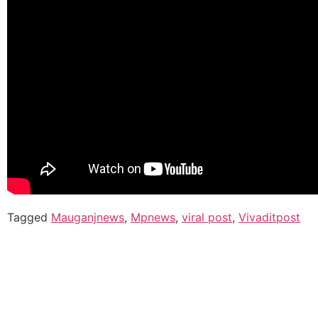
Tagged
Mauganjnews
,
Mpnews
,
viral post
,
Vivaditpost