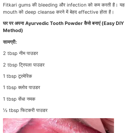
Fitkari gums की bleeding और infection को कम करती है। यह
mouth को deep cleanse करने में बेहद effective होता है।
घर पर अपना Ayurvedic Tooth Powder कैसे बनाएं (Easy DIY
Method)
सामग्री:
2 tbsp नीम पाउडर
2 tbsp ट्रिपला पाउडर
1 tbsp टूरमेरिक
1 tbsp क्लोव पाउडर
1 tbsp सेंधा नमक
½ tbsp फिटकरी पाउडर