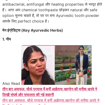
antibacterial, antifungal और healing properties से भरपूर होते
हैं। अगर आप chemical toothpaste छोड़कर natural और safe
option चुनना चाहते हैं, तो घर पर बना Ayurvedic tooth powder
आपके लिए perfect choice है।
मेन इंग्रेडिट्स (Key Ayurvedic Herbs)
1. नीम
Also Read
तीन बार असफल, चौथे प्रयास में बनीं आईएएस,खरगोन की मनीषा धारवे ने
लिखी संघर्ष और सफलता की नई कहानी
तीन बार असफल, चौथे प्रयास में बनीं आईएएस,खरगोन की मनीषा धारवे ने