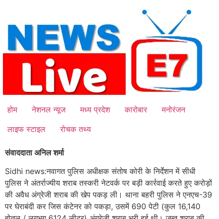
Skip
to
content
होम
नेशनल न्यूज
मध्य प्रदेश
कारोबार
मनोरंजन
लाइफ स्टाइल
रोचक तथ्य
संवाददाता अनिल शर्मा
Sidhi news:नवागत पुलिस अधीक्षक संतोष कोरी के निर्देशन में सीधी
पुलिस ने अंतर्राज्यीय शराब तस्करी नेटवर्क पर बड़ी कार्रवाई करते हुए करोड़ों
की अवैध अंग्रेजी शराब की खेप पकड़ ली। थाना बहरी पुलिस ने एनएच-39
पर घेराबंदी कर जिस कंटेनर को पकड़ा, उसमें 690 पेटी (कुल 16,140
बोतल / लगभग 6124 लीटर) अंग्रेजी शराब भरी हुई थी। जब्त शराब की