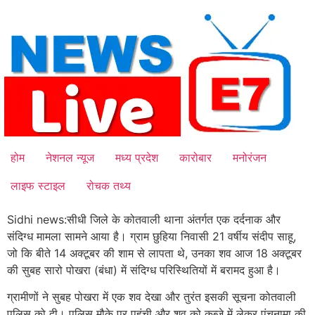
Skip
to
content
होम
नेशनल न्यूज
मध्य प्रदेश
कारोबार
मनोरंजन
लाइफ स्टाइल
रोचक तथ्य
Sidhi news:सीधी जिले के कोतवाली थाना अंतर्गत एक दर्दनाक और
संदिग्ध मामला सामने आया है। ग्राम छुहिया निवासी 21 वर्षीय संदीप साहू,
जो कि बीते 14 अक्टूबर की शाम से लापता थे, उनका शव आज 18 अक्टूबर
की सुबह सारो पोखरा (बंधा) में संदिग्ध परिस्थितियों में बरामद हुआ है।
ग्रामीणों ने सुबह पोखरा में एक शव देखा और तुरंत इसकी सूचना कोतवाली
पुलिस को दी। पुलिस मौके पर पहुंची और शव को कब्जे में लेकर पंचनामा की