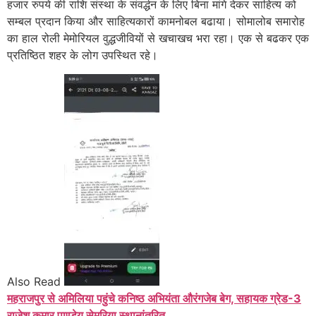
हजार रुपये की राशि संस्था के संवर्द्धन के लिए बिना मांगे देकर साहित्य को
सम्बल प्रदान किया और साहित्यकारों कामनोबल बढाया। सोमालोब समारोह
का हाल रोली मेमोरियल वुद्धजीवियों से खचाखच भरा रहा। एक से बढकर एक
प्रतिष्ठित शहर के लोग उपस्थित रहे।
Also Read
महराजपुर से अमिलिया पहुंचे कनिष्ठ अभियंता औरंगजेब बेग, सहायक ग्रेड-3
राजेश कुमार पाण्डेय सेमरिया स्थानांतरित