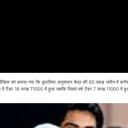
्वारा मीडिया को बताया गया कि कुठलिया अनुसंधान केंद्र की 60 एकड़ जमीन में 
ीचे में टेंडर 18 लाख 71000 में हुआ जबकि पिछले वर्ष टेंडर 7 लाख 11000 में ह