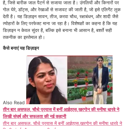
है, जिसे बारीक जाल पैटर्न से सजाया जाता है। उंगलियों और किनारों पर
गोल घेरे, डॉट्स, और रेखाओं से सजावट की जाती है, जो इसे एलिगेंट लुक
देती है। यह डिज़ाइन सावन, तीज, करवा चौथ, रक्षाबंधन, और शादी जैसे
त्योहारों के लिए परफेक्ट माना जा रहा है। विशेषज्ञों का कहना है कि यह
डिज़ाइन न केवल सुंदर है, बल्कि इसे बनाना भी आसान है, बशर्ते सही
तकनीक का इस्तेमाल हो।
कैसे बनाएं यह डिज़ाइन
Also Read
तीन बार असफल, चौथे प्रयास में बनीं आईएएस,खरगोन की मनीषा धारवे ने
लिखी संघर्ष और सफलता की नई कहानी
तीन बार असफल, चौथे प्रयास में बनीं आईएएस,खरगोन की मनीषा धारवे ने