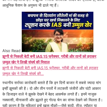
आधुनिक फैशन के अनुरूप भी ढाले गए हैं।
Also Read
झुग्गी से निकली बेटी बनी IAS,15 फ्रैक्चर, गरीबी और तानों को हराकर
उम्मुल खेर ने लिखी संघर्ष की मिसाल
झुग्गी से निकली बेटी बनी IAS,15 फ्रैक्चर, गरीबी और तानों को हराकर
उम्मुल खेर ने लिखी संघर्ष की...
स्थानीय सर्राफा कारोबारी बताते हैं कि इन दिनों बाजार में सबसे ज्यादा मांग
इन्हीं झुमकों की है। दो और तीन परतों में लटकती जंजीरों और घंटी आकार
के डिजाइन वाले ये झुमके देखने में बेहद आकर्षक लगते हैं। इनमें नाजुक
नक्काशी, मीनाकारी और झूलते हुए गोल्ड चेन का संगम देखने को मिलता है।
यही कारण है कि महिलाएं इन्हें खास मौकों—जैसे शादी, तीज, त्यौहार या