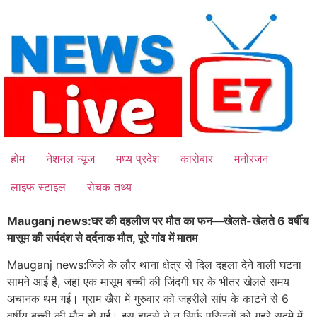
Skip
to
content
होम
नेशनल न्यूज
मध्य प्रदेश
कारोबार
मनोरंजन
लाइफ स्टाइल
रोचक तथ्य
Mauganj news:घर की दहलीज पर मौत का फन—खेलते-खेलते 6 वर्षीय
मासूम की सर्पदंश से दर्दनाक मौत, पूरे गांव में मातम
Mauganj news:जिले के लौर थाना क्षेत्र से दिल दहला देने वाली घटना
सामने आई है, जहां एक मासूम बच्ची की जिंदगी घर के भीतर खेलते समय
अचानक थम गई। ग्राम खैरा में गुरुवार को जहरीले सांप के काटने से 6
वर्षीय बच्ची की मौत हो गई। इस हादसे ने न सिर्फ परिजनों को गहरे सदमे में