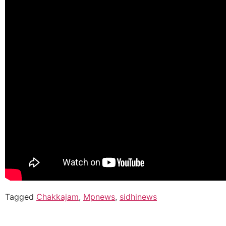
Tagged
Chakkajam
,
Mpnews
,
sidhinews