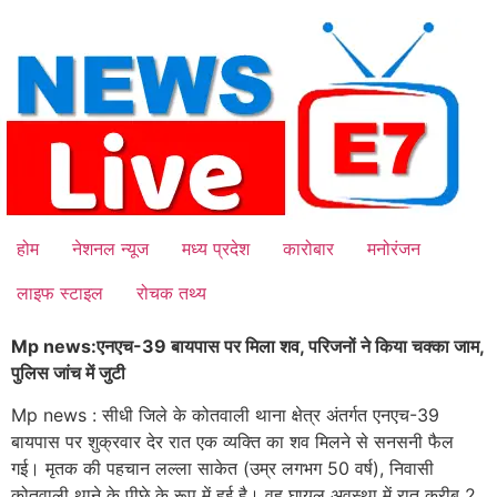
Skip
to
content
होम
नेशनल न्यूज
मध्य प्रदेश
कारोबार
मनोरंजन
लाइफ स्टाइल
रोचक तथ्य
Mp news:एनएच-39 बायपास पर मिला शव, परिजनों ने किया चक्का जाम,
पुलिस जांच में जुटी
Mp news : सीधी जिले के कोतवाली थाना क्षेत्र अंतर्गत एनएच-39
बायपास पर शुक्रवार देर रात एक व्यक्ति का शव मिलने से सनसनी फैल
गई। मृतक की पहचान लल्ला साकेत (उम्र लगभग 50 वर्ष), निवासी
कोतवाली थाने के पीछे के रूप में हुई है। वह घायल अवस्था में रात करीब 2