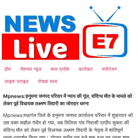
Skip
to
content
होम
नेशनल न्यूज
मध्य प्रदेश
कारोबार
मनोरंजन
लाइफ स्टाइल
रोचक तथ्य
Mpnews:हनुमना जनपद परिसर में न्याय की गूंज, संदिग्ध मौत के मामले को
लेकर पूर्व विधायक लक्ष्मण तिवारी का जोरदार धरना
Mpnews:मऊगंज जिले के हनुमना जनपद कार्यालय परिसर में शुक्रवार को
उस वक्त माहौल गंभीर हो गया, जब तिलिया गांव निवासी प्रदीप शुक्ला की
संदिग्ध मौत को लेकर पूर्व विधायक लक्ष्मण तिवारी के नेतृत्व में शांतिपूर्ण
धरना-प्रदर्शन किया गया। दोपहर करीब एक बजे शुरू हुआ यह धरना शाम