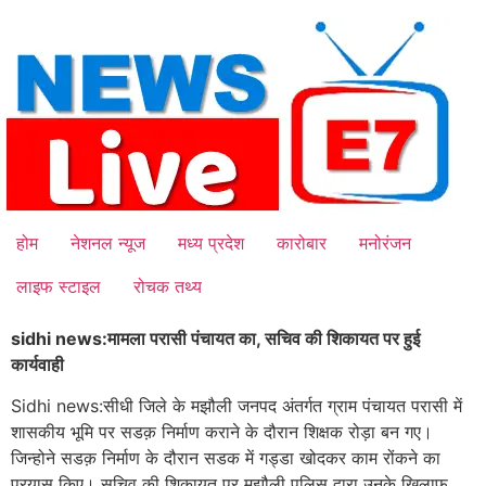
Skip
to
content
होम
नेशनल न्यूज
मध्य प्रदेश
कारोबार
मनोरंजन
लाइफ स्टाइल
रोचक तथ्य
sidhi news:मामला परासी पंचायत का, सचिव की शिकायत पर हुई
कार्यवाही
Sidhi news:सीधी जिले के मझौली जनपद अंतर्गत ग्राम पंचायत परासी में
शासकीय भूमि पर सडक़ निर्माण कराने के दौरान शिक्षक रोड़ा बन गए।
जिन्होने सडक़ निर्माण के दौरान सडक में गड्डा खोदकर काम रोंकने का
प्रयास किए। सचिव की शिकायत पर मझौली पुलिस द्वारा उनके खिलाफ