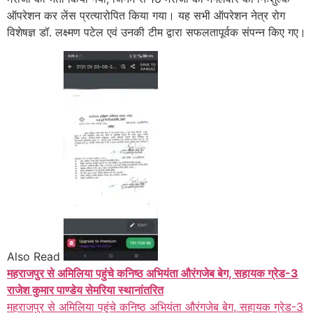
ऑपरेशन कर लेंस प्रत्यारोपित किया गया। यह सभी ऑपरेशन नेत्र रोग
विशेषज्ञ डॉ. लक्ष्मण पटेल एवं उनकी टीम द्वारा सफलतापूर्वक संपन्न किए गए।
Also Read
महराजपुर से अमिलिया पहुंचे कनिष्ठ अभियंता औरंगजेब बेग, सहायक ग्रेड-3
राजेश कुमार पाण्डेय सेमरिया स्थानांतरित
महराजपुर से अमिलिया पहुंचे कनिष्ठ अभियंता औरंगजेब बेग, सहायक ग्रेड-3