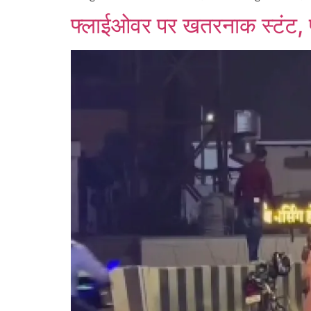
फ्लाईओवर पर खतरनाक स्टंट, पत