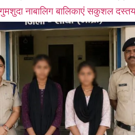
 गुमशुदा नाबालिग बालिकाएं सकुशल दस्तया