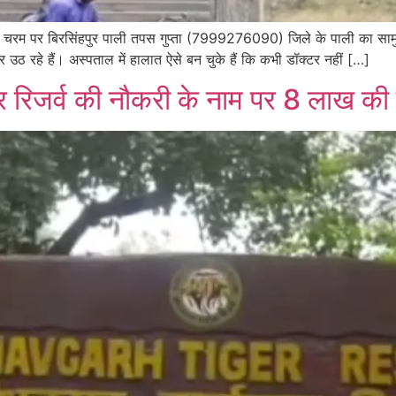
 चरम पर बिरसिंहपुर पाली तपस गुप्ता (7999276090) जिले के पाली का सामुदा
र उठ रहे हैं। अस्पताल में हालात ऐसे बन चुके हैं कि कभी डॉक्टर नहीं […]
र रिजर्व की नौकरी के नाम पर 8 लाख की