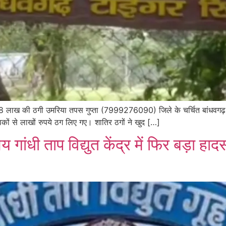
 8 लाख की ठगी उमरिया तपस गुप्ता (7999276090) जिले के चर्चित बांधवगढ़ ट
ों से लाखों रुपये ठग लिए गए। शातिर ठगों ने खुद […]
य गांधी ताप विद्युत केंद्र में फिर बड़ा 