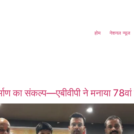
होम
नेशनल न्यूज
िर्माण का संकल्प—एबीवीपी ने मनाया 78वा