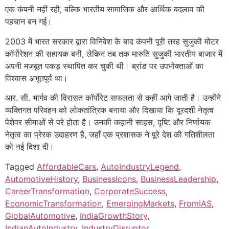
एक कंपनी नहीं रही, बल्कि भारतीय सामाजिक और आर्थिक बदलाव की
पहचान बन गई।
2003 में भारत सरकार द्वारा विनिवेश के बाद कंपनी पूरी तरह सुजुकी मोटर
कॉर्पोरेशन की सहायक बनी, लेकिन तब तक मारुति सुजुकी भारतीय बाजार में
अपनी मजबूत पकड़ स्थापित कर चुकी थी। ब्रांड पर उपभोक्ताओं का
विश्वास अभूतपूर्व था।
आर. सी. भार्गव की विरासत कॉर्पोरेट सफलता से कहीं आगे जाती है। उन्होंने
व्यक्तिगत परिवहन को लोकतांत्रिक बनाया और दिखाया कि दूरदर्शी नेतृत्व
पेशेवर सीमाओं से परे होता है। उनकी कहानी साहस, दृष्टि और निर्णायक
नेतृत्व का प्रेरक उदाहरण है, जहाँ एक प्रशासक ने पूरे देश की गतिशीलता
को नई दिशा दी।
Tagged
AffordableCars
,
AutoIndustryLegend
,
AutomotiveHistory
,
BusinessIcons
,
BusinessLeadership
,
CareerTransformation
,
CorporateSuccess
,
EconomicTransformation
,
EmergingMarkets
,
FromIAS
,
GlobalAutomotive
,
IndiaGrowthStory
,
IndianAutoIndustry
,
IndustryDisruptor
,