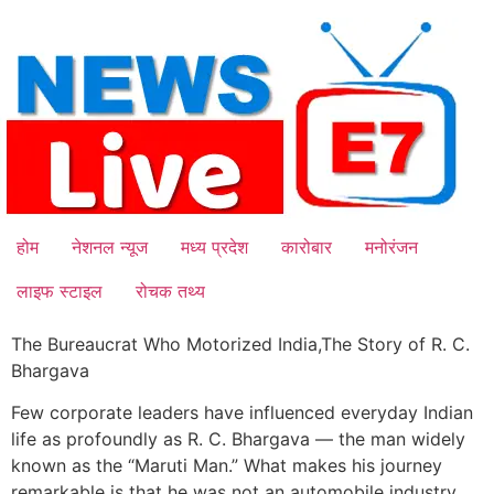
Skip
to
content
होम
नेशनल न्यूज
मध्य प्रदेश
कारोबार
मनोरंजन
लाइफ स्टाइल
रोचक तथ्य
The Bureaucrat Who Motorized India,The Story of R. C.
Bhargava
Few corporate leaders have influenced everyday Indian
life as profoundly as R. C. Bhargava — the man widely
known as the “Maruti Man.” What makes his journey
remarkable is that he was not an automobile industry