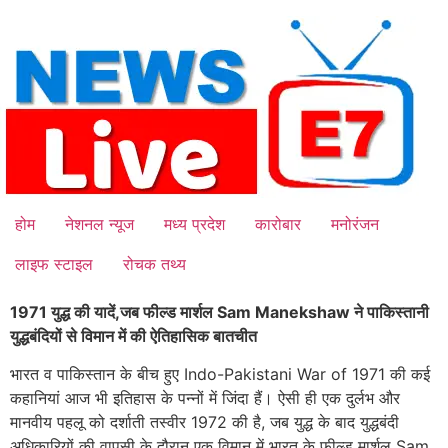
Skip
to
content
होम
नेशनल न्यूज
मध्य प्रदेश
कारोबार
मनोरंजन
लाइफ स्टाइल
रोचक तथ्य
1971 युद्ध की यादें,जब फील्ड मार्शल Sam Manekshaw ने पाकिस्तानी
युद्धबंदियों से विमान में की ऐतिहासिक बातचीत
भारत व पाकिस्तान के बीच हुए Indo-Pakistani War of 1971 की कई
कहानियां आज भी इतिहास के पन्नों में जिंदा हैं। ऐसी ही एक दुर्लभ और
मानवीय पहलू को दर्शाती तस्वीर 1972 की है, जब युद्ध के बाद युद्धबंदी
अधिकारियों की वापसी के दौरान एक विमान में भारत के फील्ड मार्शल Sam