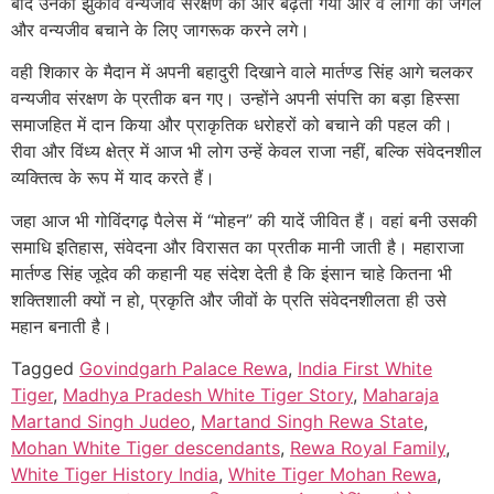
बाद उनका झुकाव वन्यजीव संरक्षण की ओर बढ़ता गया और वे लोगों को जंगल
और वन्यजीव बचाने के लिए जागरूक करने लगे।
वही शिकार के मैदान में अपनी बहादुरी दिखाने वाले मार्तण्ड सिंह आगे चलकर
वन्यजीव संरक्षण के प्रतीक बन गए। उन्होंने अपनी संपत्ति का बड़ा हिस्सा
समाजहित में दान किया और प्राकृतिक धरोहरों को बचाने की पहल की।
रीवा और विंध्य क्षेत्र में आज भी लोग उन्हें केवल राजा नहीं, बल्कि संवेदनशील
व्यक्तित्व के रूप में याद करते हैं।
जहा आज भी गोविंदगढ़ पैलेस में “मोहन” की यादें जीवित हैं। वहां बनी उसकी
समाधि इतिहास, संवेदना और विरासत का प्रतीक मानी जाती है। महाराजा
मार्तण्ड सिंह जूदेव की कहानी यह संदेश देती है कि इंसान चाहे कितना भी
शक्तिशाली क्यों न हो, प्रकृति और जीवों के प्रति संवेदनशीलता ही उसे
महान बनाती है।
Tagged
Govindgarh Palace Rewa
,
India First White
Tiger
,
Madhya Pradesh White Tiger Story
,
Maharaja
Martand Singh Judeo
,
Martand Singh Rewa State
,
Mohan White Tiger descendants
,
Rewa Royal Family
,
White Tiger History India
,
White Tiger Mohan Rewa
,