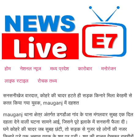
Skip
to
content
होम
नेशनल न्यूज
मध्य प्रदेश
कारोबार
मनोरंजन
लाइफ स्टाइल
रोचक तथ्य
सनसनीखेज वारदात, कोहरे की चादर हटते ही सड़क किनारे मिला बेरहमी से
कत्ल किया गया युवक, mauganj में दहशत
mauganj थाना क्षेत्र अंतर्गत डगडौआ गांव के पास मंगलवार सुबह एक दिल
दहला देने वाली घटना सामने आई, जिसने पूरे इलाके में सनसनी फैला दी।
घने कोहरे की चादर जब सुबह छंटी, तो सड़क से गुजर रहे लोगों की नजर
किनारे पड़े एक अज्ञात युवक के शव पर पड़ी। शव की हालत देखकर राहगीरों