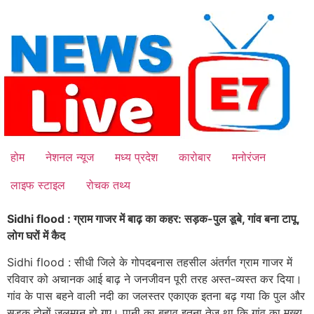
Skip
to
content
होम
नेशनल न्यूज
मध्य प्रदेश
कारोबार
मनोरंजन
लाइफ स्टाइल
रोचक तथ्य
Sidhi flood : ग्राम गाजर में बाढ़ का कहर: सड़क-पुल डूबे, गांव बना टापू,
लोग घरों में कैद
Sidhi flood : सीधी जिले के गोपदबनास तहसील अंतर्गत ग्राम गाजर में
रविवार को अचानक आई बाढ़ ने जनजीवन पूरी तरह अस्त-व्यस्त कर दिया।
गांव के पास बहने वाली नदी का जलस्तर एकाएक इतना बढ़ गया कि पुल और
सड़क दोनों जलमग्न हो गए। पानी का बहाव इतना तेज था कि गांव का मुख्य