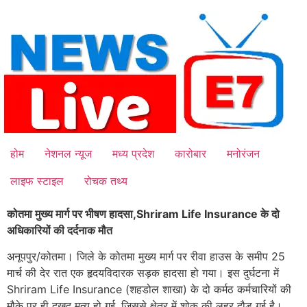
Skip
to
content
होम
नेशनल न्यूज
मध्य प्रदेश
कारोबार
मनोरंजन
लाइफ स्टाइल
रोचक तथ्य
कोतमा मुख्य मार्ग पर भीषण हादसा,Shriram Life Insurance के दो
अधिकारियों की दर्दनाक मौत
अनूपपुर/कोतमा। जिले के कोतमा मुख्य मार्ग पर रीवा हाउस के समीप 25
मार्च की देर रात एक हृदयविदारक सड़क हादसा हो गया। इस दुर्घटना में
Shriram Life Insurance (शहडोल शाखा) के दो कर्मठ कर्मचारियों की
मौके पर ही दुखद मृत्यु हो गई, जिससे क्षेत्र में शोक की लहर दौड़ गई है।