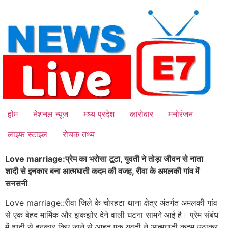
Skip
to
content
होम
नेशनल न्यूज
मध्य प्रदेश
कारोबार
मनोरंजन
लाइफ स्टाइल
रोचक तथ्य
Love marriage:प्रेम का भरोसा टूटा, युवती ने तोड़ा जीवन से नाता
शादी से इनकार बना आत्मघाती कदम की वजह, रीवा के अमलकी गांव में
सनसनी
Love marriage::रीवा जिले के चोरहटा थाना क्षेत्र अंतर्गत अमलकी गांव
से एक बेहद मार्मिक और झकझोर देने वाली घटना सामने आई है। प्रेम संबंध
में शादी से इनकार किए जाने से आहत एक युवती ने आत्मघाती कदम उठाकर