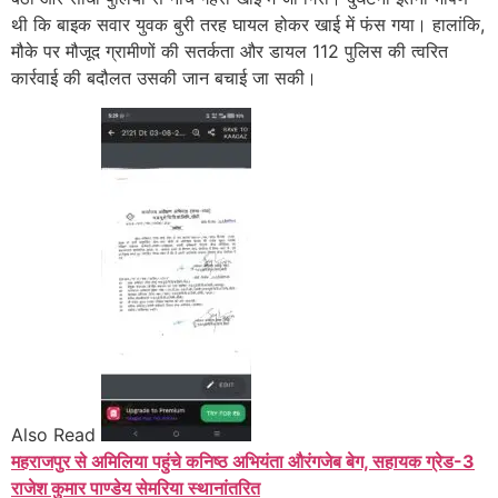
थी कि बाइक सवार युवक बुरी तरह घायल होकर खाई में फंस गया। हालांकि,
मौके पर मौजूद ग्रामीणों की सतर्कता और डायल 112 पुलिस की त्वरित
कार्रवाई की बदौलत उसकी जान बचाई जा सकी।
Also Read
महराजपुर से अमिलिया पहुंचे कनिष्ठ अभियंता औरंगजेब बेग, सहायक ग्रेड-3
राजेश कुमार पाण्डेय सेमरिया स्थानांतरित