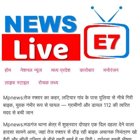
Skip
to
content
होम
नेशनल न्यूज
मध्य प्रदेश
कारोबार
मनोरंजन
लाइफ स्टाइल
रोचक तथ्य
Mpnews:तेज रफ्तार का कहर, लटियार गांव के पास पुलिया से नीचे गिरी
बाइक, युवक गंभीर रूप से घायल — ग्रामीणों और डायल 112 की त्वरित
मदद से बची जान
Mpnews:मऊगंज थाना क्षेत्र में शुक्रवार दोपहर एक दिल दहला देने वाला
हादसा सामने आया, जहां तेज रफ्तार से दौड़ रही बाइक अचानक नियंत्रण खो
बैठी और सीधी पुलिया से नीचे गहरी खाई में जा गिरी। दुर्घटना इतनी भीषण