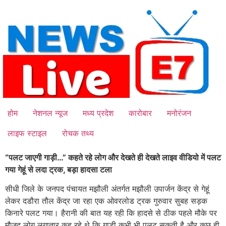
Skip
to
content
होम
नेशनल न्यूज
मध्य प्रदेश
कारोबार
मनोरंजन
लाइफ स्टाइल
रोचक तथ्य
“पलट जाएगी गाड़ी…” कहते रहे लोग और देखते ही देखते लाइव वीडियो में पलट
गया गेहूं से लदा ट्रक, बड़ा हादसा टला
सीधी जिले के जनपद पंचायत मझौली अंतर्गत मझौली उपार्जन केंद्र से गेहूं
लेकर दडौरा तौल केंद्र जा रहा एक ओवरलोड ट्रक गुरुवार सुबह सड़क
किनारे पलट गया। हैरानी की बात यह रही कि हादसे से ठीक पहले मौके पर
मौजूद लोग लगातार कह रहे थे कि गाड़ी कभी भी पलट सकती है और कुछ ही