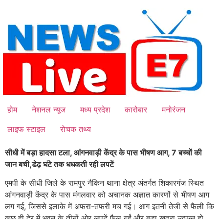
Skip
to
content
होम
नेशनल न्यूज
मध्य प्रदेश
कारोबार
मनोरंजन
लाइफ स्टाइल
रोचक तथ्य
सीधी में बड़ा हादसा टला, आंगनवाड़ी केंद्र के पास भीषण आग, 7 बच्चों की
जान बची,डेढ़ घंटे तक धधकती रही लपटें
एमपी के सीधी जिले के रामपुर नैकिन थाना क्षेत्र अंतर्गत शिकारगंज स्थित
आंगनवाड़ी केंद्र के पास मंगलवार को अचानक अज्ञात कारणों से भीषण आग
लग गई, जिससे इलाके में अफरा-तफरी मच गई। आग इतनी तेजी से फैली कि
कुछ ही देर में भवन के तीनों ओर लपटें फैल गईं और बड़ा खतरा उत्पन्न हो