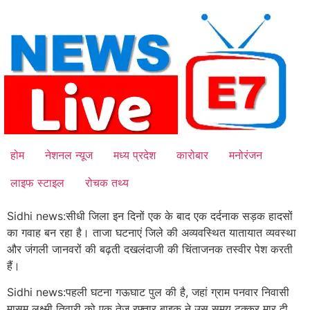
Skip
to
content
होम
नेशनल न्यूज
मध्य प्रदेश
कारोबार
मनोरंजन
लाइफ स्टाइल
रोचक तथ्य
Sidhi news:सीधी जिला इन दिनों एक के बाद एक दर्दनाक सड़क हादसों
का गवाह बन रहा है। ताजा घटनाएं जिले की अव्यवस्थित यातायात व्यवस्था
और जंगली जानवरों की बढ़ती दखलंदाजी की चिंताजनक तस्वीर पेश करती
हैं।
Sidhi news:पहली घटना गऊघाट पुल की है, जहां ग्राम पनवार निवासी
मासूम लक्ष्मी तिवारी को एक तेज रफ्तार बाइक ने उस समय टक्कर मार दी