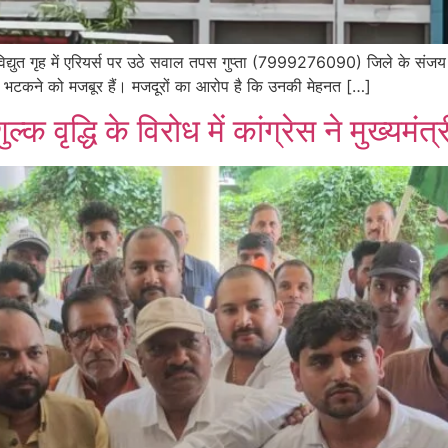
द्युत गृह में एरियर्स पर उठे सवाल तपस गुप्ता (7999276090) जिले के संजय गां
भटकने को मजबूर हैं। मजदूरों का आरोप है कि उनकी मेहनत […]
ुल्क वृद्धि के विरोध में कांग्रेस ने मुख्यमंत